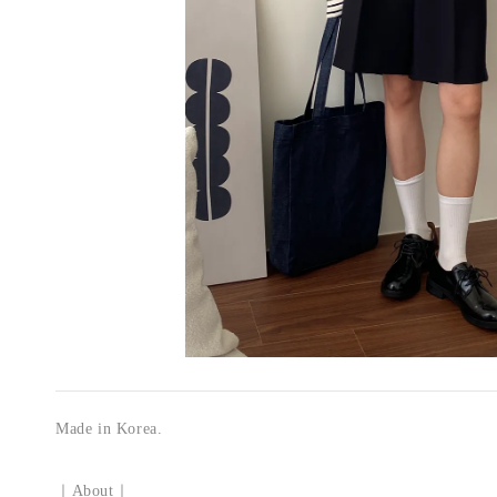
Made in Korea.
｜
｜
About