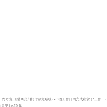
日內寄出
預購商品則於付款完成後
個工作日內完成出貨
工作日
,
7-28
(*
任意更動或取消