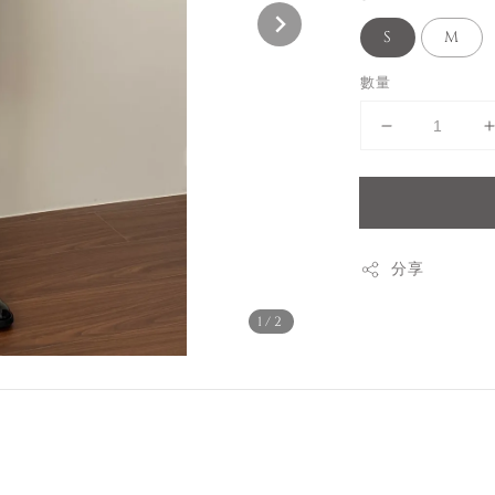
S
M
數量
分享
1
/2