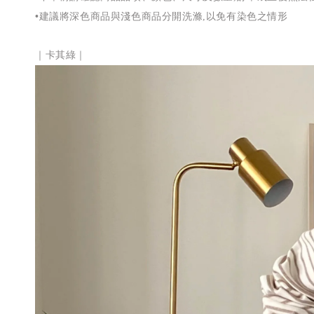
•建議將
深色商品與淺色商品分開洗滌
以免有染色之情形
,
｜
卡其綠
｜