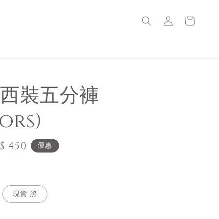
西裝五分褲
ors)
le
$ 450
優惠
ice
現貨 黑