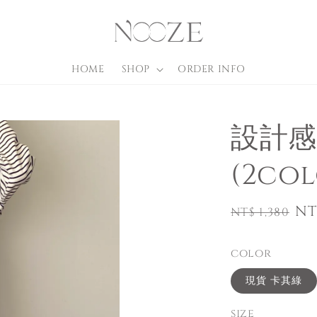
HOME
SHOP
ORDER INFO
設計感
(2col
Regular
Sa
NT
NT$ 1,380
price
pr
color
現貨 卡其綠
size