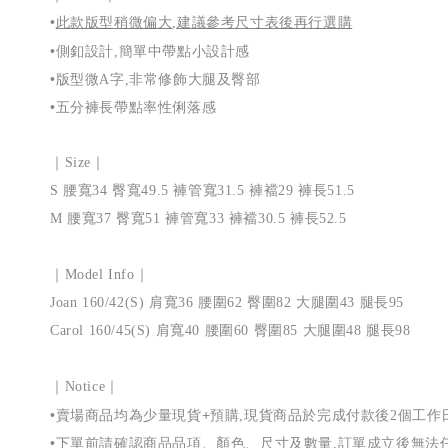
•
此款版型稍微偏大
建議參考尺寸表後再行選購
,
•側釦設計
簡單中帶點小設計感
,
•
版型微
字
非常修飾大腿及臀部
A
,
•
五分褲長帶點率性俐落感
｜
｜
Size
腰寬
臀寬
褲管寬
褲襠
褲長
S
34
49.5
31.5
29
51.5
腰寬
臀寬
褲管寬
褲襠
褲長
M
37
51
33
30.5
52.5
｜
｜
Model Info
肩寬
腰圍
臀圍
大腿圍
腿長
Joan 160/42(S)
36
62
82
43
95
肩寬
腰圍
臀圍
大腿圍
腿長
Carol 160/45(S)
40
60
85
48
98
｜
｜
Notice
•賣場商品均為少量現貨+預購
現貨商品於完成付款後
個工作
,
2
•下單前請確認商品品項、顏色、尺寸及數量
訂單成立後無法
,